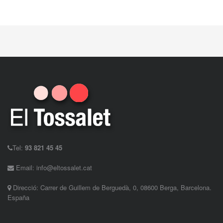
Tel:
93 821 45 45
Email: info@eltossalet.cat
Direcció: Carrer de Guillem de Berguedà, 0, 08600 Berga, Barcelona.
España