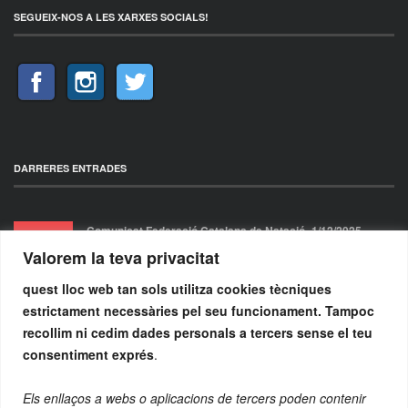
SEGUEIX-NOS A LES XARXES SOCIALS!
DARRERES ENTRADES
Comunicat Federació Catalana de Natació- 1/12/2025
Valorem la teva privacitat
diciembre 1, 2025
quest lloc web tan sols utilitza cookies tècniques
Comunicat Federació Catalana de Natació- 17/10/2025
estrictament necessàries pel seu funcionament. Tampoc
recollim ni cedim dades personals a tercers sense el teu
octubre 17, 2025
consentiment exprés
.
Els enllaços a webs o aplicacions de tercers poden contenir