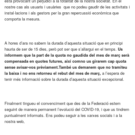
està provocant un perjudici a la totalitat de la nostra societat. En el
nostre cas als usuaris i usuàries que no podeu gaudir de les activitats i
instal·lacions i als gestors per la gran repercussió econòmica que
comporta la mesura.
A hores d’ara no sabem la durada d’aquesta situació que en principi
hauria de ser de 15 dies, però pot ser que s’allargui en el temps.
Us
informem que l
a part de la quota no gaudida del mes de març serà
compensada en quotes futures, així com
no us girarem cap quota
sense avisar-vos prèviament.
També us demanem que no tramiteu
la baixa i no ens retorneu el rebut del mes de març,
a l’espera de
tenir més informació sobre la durada d’aquesta situació excepcional.
Finalment tingueu el convenciment que des de la Federació estem
seguint de manera permanent l’evolució del COVID-19, i que us tindrem
puntualment informats. Ens podeu seguir a les xarxes socials i a la
nostra web,