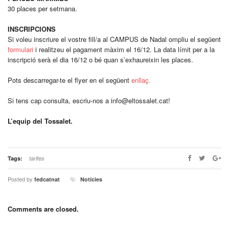
30 places per setmana.
INSCRIPCIONS
Si voleu inscriure el vostre fill/a al CAMPUS de Nadal ompliu el següent
formulari
i realitzeu el pagament màxim el 16/12. La data límit per a la
inscripció serà el dia 16/12 o bé quan s’exhaureixin les places.
Pots descarregar-te el flyer en el següent
enllaç.
Si tens cap consulta, escriu-nos a info@eltossalet.cat!
L’equip del Tossalet.
Tags:
tarifes
Posted by
fedcatnat
Notícies
Comments are closed.