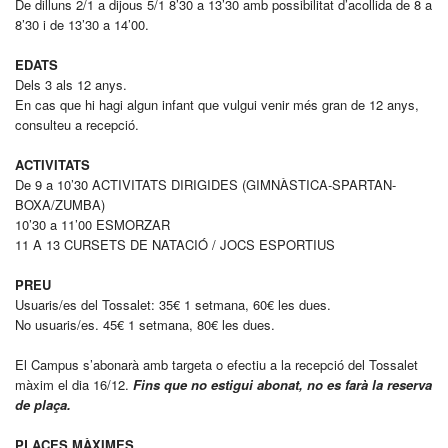
De dilluns 2/1 a dijous 5/1 8’30 a 13’30 amb possibilitat d’acollida de 8 a
8’30 i de 13’30 a 14’00.
EDATS
Dels 3 als 12 anys.
En cas que hi hagi algun infant que vulgui venir més gran de 12 anys,
consulteu a recepció.
ACTIVITATS
De 9 a 10’30 ACTIVITATS DIRIGIDES (GIMNÀSTICA-SPARTAN-
BOXA/ZUMBA)
10’30 a 11’00 ESMORZAR
11 A 13 CURSETS DE NATACIÓ / JOCS ESPORTIUS
PREU
Usuaris/es del Tossalet: 35€ 1 setmana, 60€ les dues.
No usuaris/es. 45€ 1 setmana, 80€ les dues.
El Campus s’abonarà amb targeta o efectiu a la recepció del Tossalet
màxim el dia 16/12.
Fins que no estigui abonat, no es farà la reserva
de plaça.
PLACES MÀXIMES