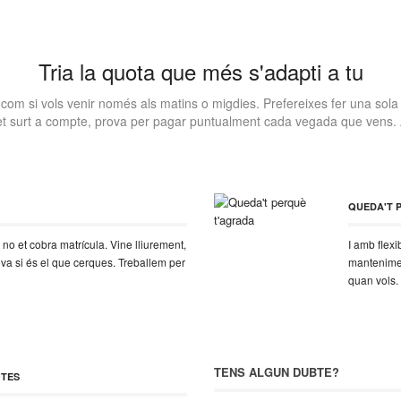
Tria la quota que més s'adapti a tu
 com si vols venir només als matins o migdies. Prefereixes fer una sola 
t surt a compte, prova per pagar puntualment cada vegada que vens. A
QUEDA'T 
o et cobra matrícula. Vine lliurement,
I amb flexi
ova si és el que cerques. Treballem per
manteniment
quan vols.
TENS ALGUN DUBTE?
OTES