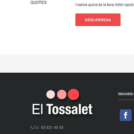
I valora quina és la teva millor opció
DESCARREGA
SEGUEIX-
Tel:
93 821 45 45