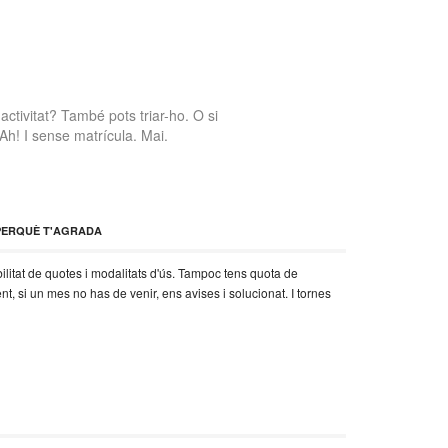
activitat? També pots triar-ho. O si
h! I sense matrícula. Mai.
PERQUÈ T'AGRADA
bilitat de quotes i modalitats d'ús. Tampoc tens quota de
, si un mes no has de venir, ens avises i solucionat. I tornes