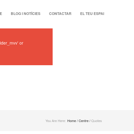
 CONTENT
RY CONTENT
E
BLOG I NOTÍCIES
CONTACTAR
EL TEU ESPAI
lider_mvv' or
You Are Here:
Home
/
Centre
/
Quotes