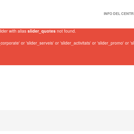
SKIP TO PRIMARY
SKIP TO SECONDA
INFO DEL CENTR
MAIN MENU
lider with alias
slider_quotes
not found.
rporate' or 'slider_serveis' or 'slider_activitats' or 'slider_promo' or 's