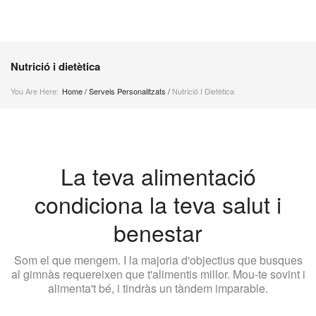
Nutrició i dietètica
You Are Here:
Home
/
Serveis Personalitzats
/
Nutrició I Dietètica
La teva alimentació
condiciona la teva salut i
benestar
Som el que mengem. I la majoria d'objectius que busques
al gimnàs requereixen que t'alimentis millor. Mou-te sovint i
alimenta't bé, i tindràs un tàndem imparable.