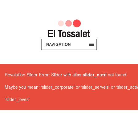
NAVIGATION
Revolution Slider Error: Slider with alias
slider_nutri
not found.
Maybe you mean: 'slider_corporate' or 'slider_serveis' or 'slider_activ
'slider_joves'