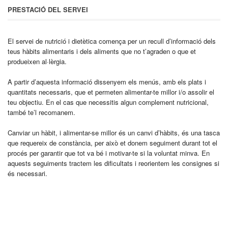
PRESTACIÓ DEL SERVEI
El servei de nutrició i dietètica comença per un recull d’informació dels
teus hàbits alimentaris i dels aliments que no t’agraden o que et
produeixen al·lèrgia.
A partir d’aquesta informació dissenyem els menús, amb els plats i
quantitats necessaris, que et permeten alimentar-te millor i/o assolir el
teu objectiu. En el cas que necessitis algun complement nutricional,
també te’l recomanem.
Canviar un hàbit, i alimentar-se millor és un canvi d’hàbits, és una tasca
que requereix de constància, per això et donem seguiment durant tot el
procés per garantir que tot va bé i motivar-te si la voluntat minva. En
aquests seguiments tractem les dificultats i reorientem les consignes si
és necessari.